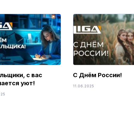
льщики, с вас
С Днём России!
нается уют!
11.06.2025
025