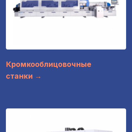
Кромкооблицовочные
станки →