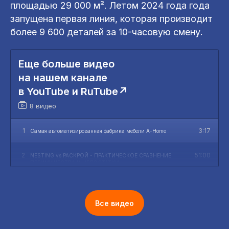
площадью 29 000 м². Летом 2024 года года
запущена первая линия, которая производит
более 9 600 деталей за 10-часовую смену.
Еще больше видео
на нашем канале
в
YouTube и RuTube↗
8 видео
1
3:17
Самая автоматизированная фабрика мебели A-Home
2
51:00
NESTING vs РАСКРОЙ - ПРАКТИЧЕСКОЕ СРАВНЕНИЕ.
ПРЕИМУЩЕСТВА И НЕДОСТАТКИ
3
29:22
ТОП КОМПЛЕКТАЦИЯ кромкооблицовочного станка KDT
KE-496GH
Все видео
4
4:47
Производство мебельных фасадов: NESTING,
ШЛИФОВАНИЕ, ПРЕСС