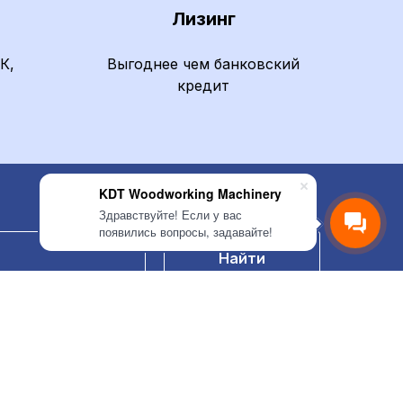
Лизинг
К,
Выгоднее чем банковский
кредит
KDT Woodworking Machinery
Здравствуйте! Если у вас
появились вопросы, задавайте!
Найти
Сервис
Служба Сервиса
Шеф-монтаж, гарантия и сервисное