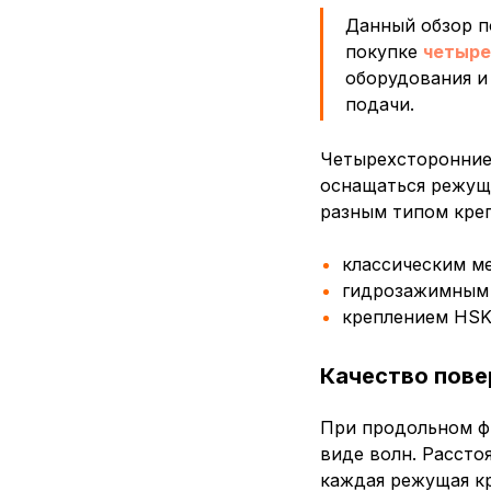
Данный обзор 
покупке
четыре
оборудования и
подачи.
Четырехсторонние 
оснащаться режущи
разным типом креп
классическим м
гидрозажимным
креплением HSK
Качество пове
При продольном ф
виде волн. Расст
каждая режущая кр