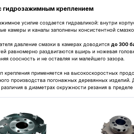
с гидрозажимным креплением
ажимное усилие создается гидравликой: внутри корп
ые камеры и каналы заполнены консистентной смазко
ателя давление смазки в камерах доводится
до 300 б
тей равномерно раздвигаются вширь и ножевая голов
няя соосность и не оставляя ни малейшего зазора.
п крепления применяется на высокоскоростных прод
ного производства погонажных деревянных изделий. 
 различия в диаметрах окружности резания в предел