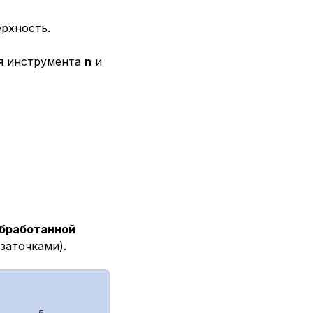
ерхность.
ия инструмента
n
и
обработанной
заточками).