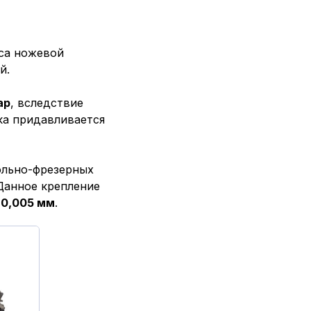
уса ножевой
й.
ар
, вследствие
ка придавливается
ольно-фрезерных
Данное крепление
е
0,005 мм
.