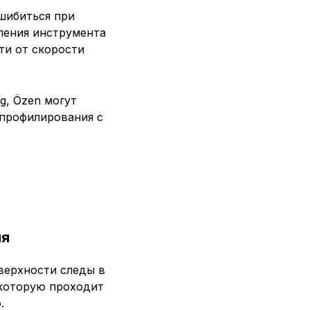
шибиться при
пления инструмента
ти от скорости
g, Özen могут
 профилирования с
ия
верхности следы в
 которую проходит
.